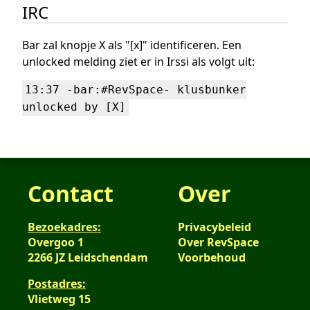
IRC
Bar zal knopje X als "[x]" identificeren. Een
unlocked melding ziet er in Irssi als volgt uit:
13:37 -bar:#RevSpace- klusbunker
unlocked by [X]
Contact
Over
Bezoekadres:
Privacybeleid
Overgoo 1
Over RevSpace
2266 JZ Leidschendam
Voorbehoud
Postadres:
Vlietweg 15