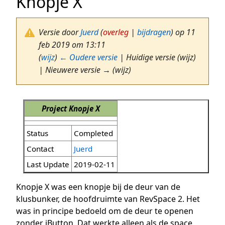
Knopje X
Versie door
Juerd
(
overleg
|
bijdragen
)
op 11
feb 2019 om 13:11
(
wijz
)
← Oudere versie
| Huidige versie (wijz)
| Nieuwere versie → (wijz)
Project Knopje X
Status
Completed
Contact
Juerd
Last Update
2019-02-11
Knopje X was een knopje bij de deur van de
klusbunker, de hoofdruimte van RevSpace 2. Het
was in principe bedoeld om de deur te openen
zonder iButton. Dat werkte alleen als de space