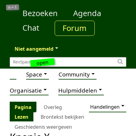
1
n =
Bezoeken
Agenda
Chat
Forum
Niet aangemeld
open
Space
Community
Organisatie
Hulpmiddelen
Handelingen
Pagina
Overleg
Lezen
Brontekst bekijken
Geschiedenis weergeven