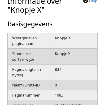
Informatie over
Hulp
"Knopje X"
Basisgegevens
Weergegeven
Knopje X
paginanaam
Standaard
Knopje X
sorteerwijze
Paginalengte (in
837
bytes)
Naamruimte-ID
0
Paginanummer
1083