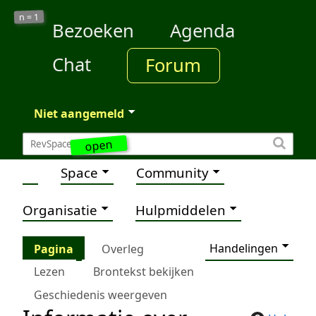
1
n =
Bezoeken
Agenda
Chat
Forum
Niet aangemeld
open
Space
Community
Organisatie
Hulpmiddelen
Handelingen
Pagina
Overleg
Lezen
Brontekst bekijken
Geschiedenis weergeven