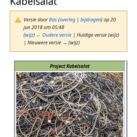
Kabelsalat
Versie door
Bas
(
overleg
|
bijdragen
)
op 20
jun 2018 om 05:48
(
wijz
)
← Oudere versie
| Huidige versie (wijz)
| Nieuwere versie → (wijz)
Project Kabelsalat