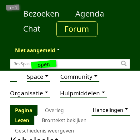
1
n =
Bezoeken
Agenda
Chat
Forum
Niet aangemeld
open
Space
Community
Organisatie
Hulpmiddelen
Handelingen
Pagina
Overleg
Lezen
Brontekst bekijken
Geschiedenis weergeven