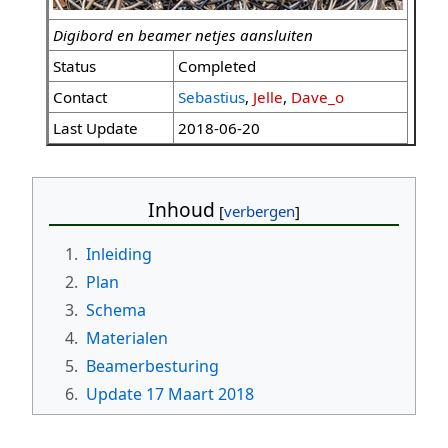
Digibord en beamer netjes aansluiten
Status
Completed
Contact
Sebastius
,
Jelle
,
Dave_o
Last Update
2018-06-20
Inhoud
1.
Inleiding
2.
Plan
3.
Schema
4.
Materialen
5.
Beamerbesturing
6.
Update 17 Maart 2018