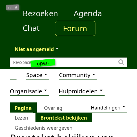
9
n =
Bezoeken
Agenda
Chat
Forum
Niet aangemeld
open
Space
Community
Organisatie
Hulpmiddelen
Handelingen
Pagina
Overleg
Lezen
Brontekst bekijken
Geschiedenis weergeven