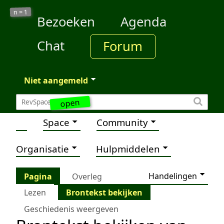
1
n =
Bezoeken
Agenda
Chat
Forum
Niet aangemeld
open
Space
Community
Organisatie
Hulpmiddelen
Handelingen
Pagina
Overleg
Lezen
Brontekst bekijken
Geschiedenis weergeven