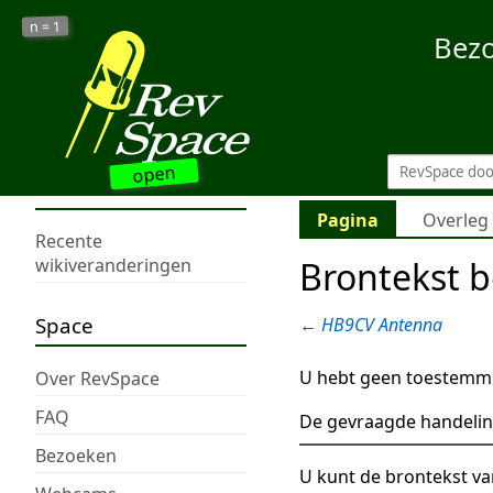
1
n =
Bez
open
Pagina
Overleg
Recente
Brontekst 
wikiveranderingen
Space
←
HB9CV Antenna
U hebt geen toestemmi
Over RevSpace
FAQ
De gevraagde handelin
Bezoeken
U kunt de brontekst va