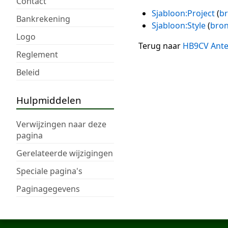
Contact
Sjabloon:Project
(
br
Bankrekening
Sjabloon:Style
(
bron
Logo
Terug naar
HB9CV Ant
Reglement
Beleid
Hulpmiddelen
Verwijzingen naar deze
pagina
Gerelateerde wijzigingen
Speciale pagina's
Paginagegevens