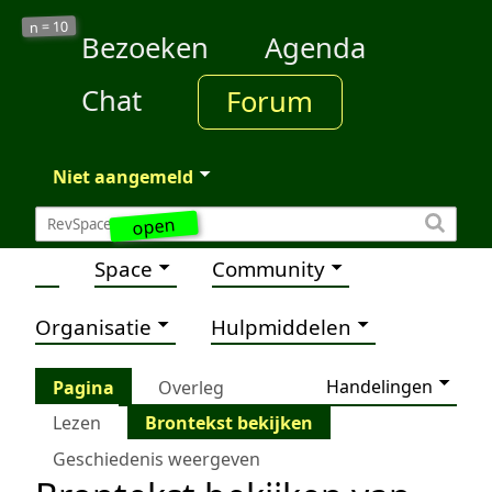
10
n =
Bezoeken
Agenda
Chat
Forum
Niet aangemeld
open
Space
Community
Organisatie
Hulpmiddelen
Handelingen
Pagina
Overleg
Lezen
Brontekst bekijken
Geschiedenis weergeven