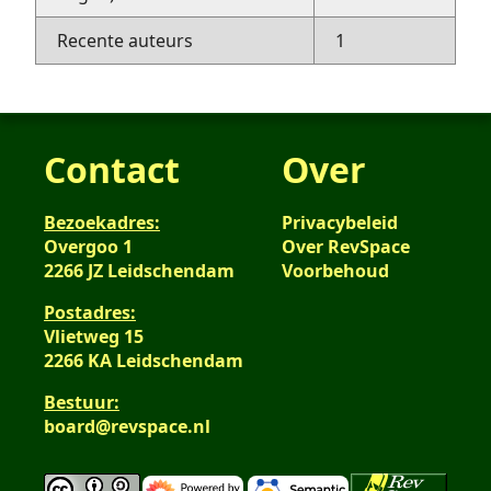
Recente auteurs
1
Contact
Over
Bezoekadres:
Privacybeleid
Overgoo 1
Over RevSpace
2266 JZ Leidschendam
Voorbehoud
Postadres:
Vlietweg 15
2266 KA Leidschendam
Bestuur:
board@revspace.nl