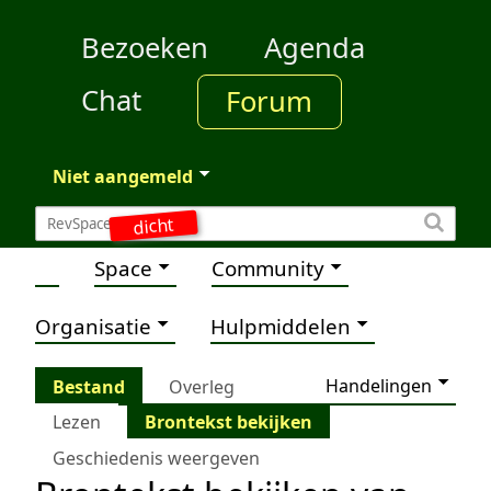
Bezoeken
Agenda
Chat
Forum
Niet aangemeld
dicht
Space
Community
Organisatie
Hulpmiddelen
Handelingen
Bestand
Overleg
Lezen
Brontekst bekijken
Geschiedenis weergeven