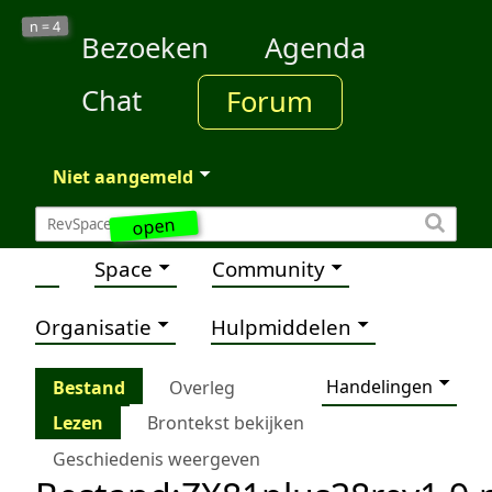
4
n =
Bezoeken
Agenda
Chat
Forum
Niet aangemeld
open
Space
Community
Organisatie
Hulpmiddelen
Handelingen
Bestand
Overleg
Lezen
Brontekst bekijken
Geschiedenis weergeven