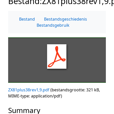
Bestand
:
ZX81plus38rev1,9.
Bestand
Bestandsgeschiedenis
Bestandsgebruik
ZX81plus38rev1,9.pdf
(bestandsgrootte: 321 kB,
MIME-type:
application/pdf
)
Summary