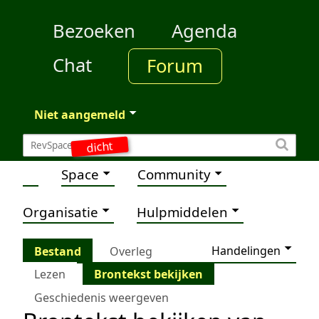
Bezoeken
Agenda
Chat
Forum
Niet aangemeld
dicht
Space
Community
Organisatie
Hulpmiddelen
Handelingen
Bestand
Overleg
Lezen
Brontekst bekijken
Geschiedenis weergeven