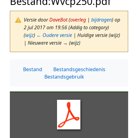
Bestand
:
Wvcp250.pdf
Versie door
DaveBot
(
overleg
|
bijdragen
)
op
2 jul 2017 om 19:56
(Addig to category)
(
wijz
)
← Oudere versie
| Huidige versie (wijz)
| Nieuwere versie → (wijz)
Bestand
Bestandsgeschiedenis
Bestandsgebruik