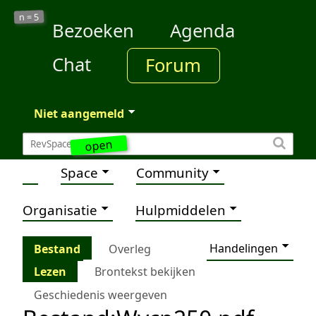
5
n =
Bezoeken
Agenda
Chat
Forum
Niet aangemeld
open
Space
Community
Organisatie
Hulpmiddelen
Handelingen
Bestand
Overleg
Lezen
Brontekst bekijken
Geschiedenis weergeven