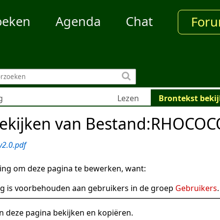
oeken
Agenda
Chat
For
g
Lezen
Brontekst beki
bekijken van Bestand:RHOCOCO
2.0.pdf
ng om deze pagina te bewerken, want:
g is voorbehouden aan gebruikers in de groep
Gebruikers
.
n deze pagina bekijken en kopiëren.