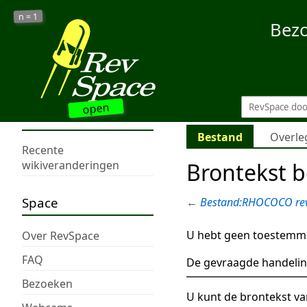
1
n =
Bez
open
Bestand
Overle
Recente
Brontekst 
wikiveranderingen
Space
←
Bestand:RHOCOCO rev
U hebt geen toestemmi
Over RevSpace
FAQ
De gevraagde handelin
Bezoeken
U kunt de brontekst va