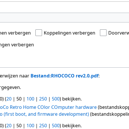
onen verbergen
Koppelingen verbergen
Doorverw
ngen verbergen
verwijzen naar
Bestand:RHOCOCO rev2.0.pdf
:
rgegeven.
0
) (
20
|
50
|
100
|
250
|
500
) bekijken.
CoCo Retro Home COlor COmputer hardware
(bestandskopp
 (first boot, and firmware development)
(bestandskoppeli
0
) (
20
|
50
|
100
|
250
|
500
) bekijken.