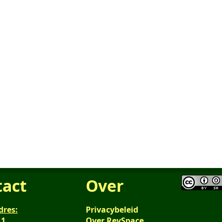
tact
Over
dres:
Privacybeleid
 1
Over RevSpace