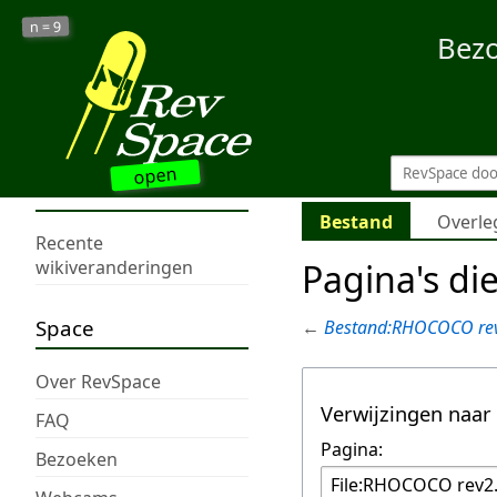
9
n =
Bez
open
Bestand
Overle
Recente
Pagina's di
wikiveranderingen
Space
←
Bestand:RHOCOCO rev
Over RevSpace
Verwijzingen naar
FAQ
Pagina:
Bezoeken