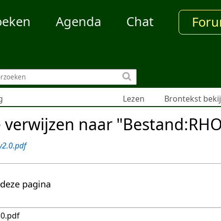
oeken
Agenda
Chat
For
g
Lezen
Brontekst beki
e verwijzen naar "Bestand:RH
2.0.pdf
 deze pagina