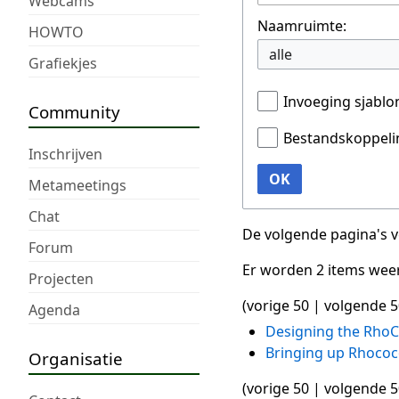
Webcams
Naamruimte:
HOWTO
alle
Grafiekjes
Invoeging sjabl
Community
Bestandskoppeli
Inschrijven
OK
Metameetings
Chat
De volgende pagina's 
Forum
Er worden 2 items wee
Projecten
(
vorige 50
|
volgende 5
Agenda
Designing the Rho
Bringing up Rhococo
Organisatie
(
vorige 50
|
volgende 5