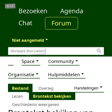
?
n =
Bezoeken
Agenda
Chat
Forum
Niet aangemeld
?
Space
Community
Organisatie
Hulpmiddelen
Handelingen
Bestand
Overleg
Lezen
Brontekst bekijken
Geschiedenis weergeven