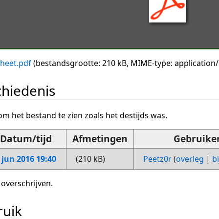
heet.pdf
(bestandsgrootte: 210 kB, MIME-type:
application
hiedenis
om het bestand te zien zoals het destijds was.
Datum/tijd
Afmetingen
Gebruike
 jun 2016 19:40
(210 kB)
Peetz0r
(
overleg
|
b
 overschrijven.
ruik