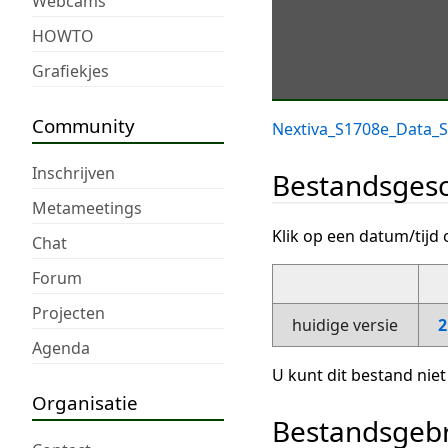
Webcams
HOWTO
Grafiekjes
Community
Nextiva_S1708e_Data_S
Inschrijven
Bestandsgesc
Metameetings
Klik op een datum/tijd 
Chat
Forum
Projecten
huidige versie
2
Agenda
U kunt dit bestand niet
Organisatie
Bestandsgeb