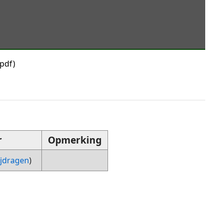
/pdf
)
r
Opmerking
ijdragen
)