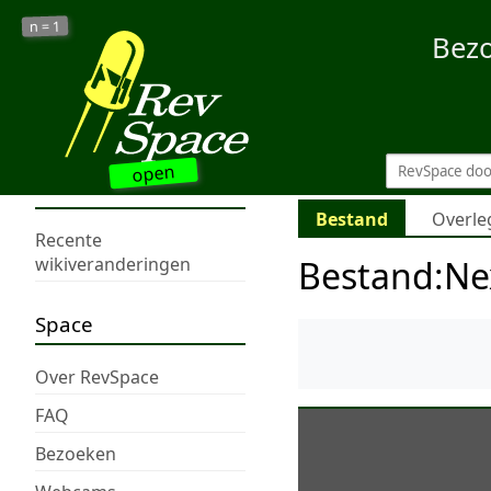
1
n =
Bez
open
Bestand
Overle
Recente
Bestand
:
Ne
wikiveranderingen
Space
Over RevSpace
FAQ
Bezoeken