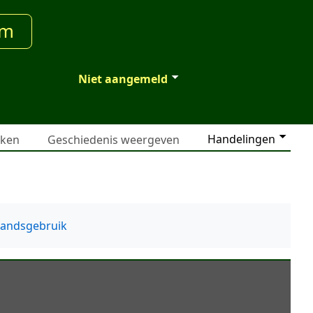
um
Niet aangemeld
Handelingen
jken
Geschiedenis weergeven
tandsgebruik