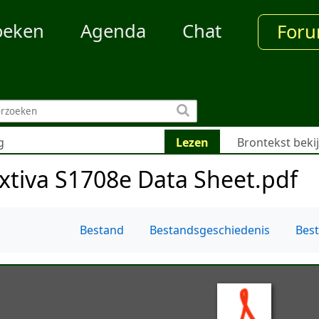
oeken
Agenda
Chat
For
g
Lezen
Brontekst beki
xtiva S1708e Data Sheet.pdf
Bestand
Bestandsgeschiedenis
Bes