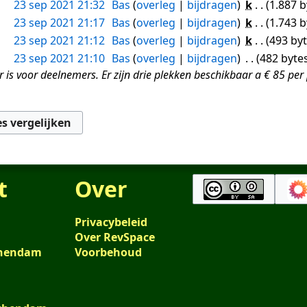
23 sep 2021 21:32
Bas
overleg
bijdragen
k
1.887 b
23 sep 2021 21:17
Bas
overleg
bijdragen
k
1.743 b
23 sep 2021 21:12
Bas
overleg
bijdragen
k
493 by
23 sep 2021 21:10
Bas
overleg
bijdragen
482 byte
r is voor deelnemers. Er zijn drie plekken beschikbaar a € 85 p
t
Over
Privacybeleid
Over RevSpace
schendam
Voorbehoud