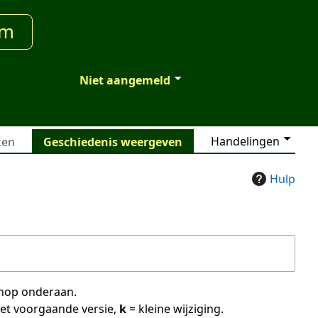
um
Niet aangemeld
Handelingen
ken
Geschiedenis weergeven
Hulp
 knop onderaan.
met voorgaande versie,
k
= kleine wijziging.