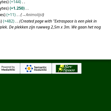
ytes
+144
ytes
+1.250
tes
+11
→
Animolijst
s
+482
Created page with "Extraspace is een plek in
er plek. De plekken zijn ruwweg 2,5m x 3m. We gaan het nog