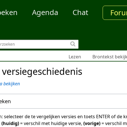
oeken
Agenda
Chat
For
Lezen
Brontekst bekij
 versiegeschiedenis
a bekijken
oeken
en: selecteer de te vergelijken versies en toets ENTER of de
:
(huidig)
= verschil met huidige versie,
(vorige)
= verschil 