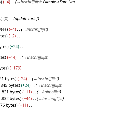
s
−4
→
Inschrijflijst
:
Flimpie->Sam ivm
s
0
update tarief
ytes
−4
→
Inschrijflijst
ytes
−2
ytes
+24
tes
−14
→
Inschrijflijst
ytes
−179
21 bytes
−24
→
Inschrijflijst
.845 bytes
+24
→
Inschrijflijst
1.821 bytes
−11
→
Animolijst
1.832 bytes
−44
→
Inschrijflijst
876 bytes
−11