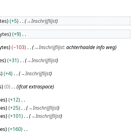
tes
+5
→
Inschrijflijst
ytes
+9
ytes
−103
→
Inschrijflijst
:
achterhaalde info weg
es
+31
→
Inschrijflijst
s
+4
→
Inschrijflijst
s
0
ifcat extraspace
tes
+12
tes
+25
→
Inschrijflijst
tes
+101
→
Inschrijflijst
tes
+160