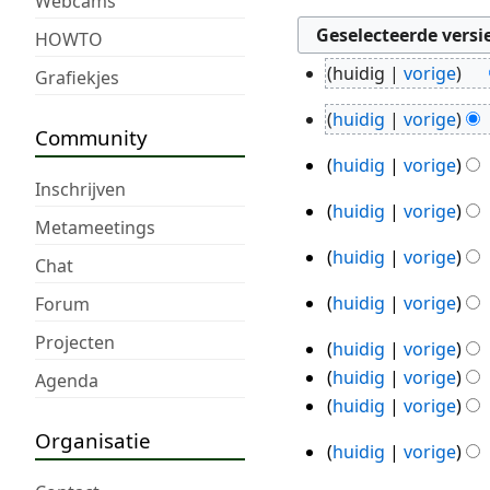
Webcams
HOWTO
huidig
vorige
Grafiekjes
7
aug
huidig
vorige
14
Community
2026
G
mei
huidig
vorige
e
16
2026
Inschrijven
e
apr
huidig
vorige
26
n
Metameetings
2026
feb
b
huidig
vorige
5
Chat
2026
e
jan
w
huidig
vorige
Forum
29
2026
e
jul
Projecten
huidig
vorige
r
9
2025
G
huidig
vorige
Agenda
k
jun
e
huidig
vorige
i
2025
e
n
Organisatie
huidig
vorige
n
4
g
G
b
s