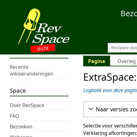
Bez
dicht
Pagina
Overleg
Recente
ExtraSpace:
wikiveranderingen
Space
Logboek voor deze pagin
Over RevSpace
Naar versies z
FAQ
Selectie voor verschill
Bezoeken
Verklaring afkortingen