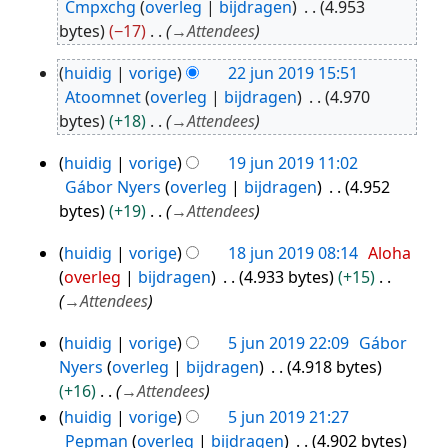
Cmpxchg
overleg
bijdragen
4.953
jun
bytes
−17
→
Attendees
2019
huidig
vorige
22 jun 2019 15:51
22
Atoomnet
overleg
bijdragen
4.970
jun
bytes
+18
→
Attendees
2019
huidig
vorige
19 jun 2019 11:02
19
Gábor Nyers
overleg
bijdragen
4.952
jun
bytes
+19
→
Attendees
2019
huidig
vorige
18 jun 2019 08:14
Aloha
18
overleg
bijdragen
4.933 bytes
+15
jun
→
Attendees
2019
huidig
vorige
5 jun 2019 22:09
Gábor
5
Nyers
overleg
bijdragen
4.918 bytes
jun
+16
→
Attendees
2019
huidig
vorige
5 jun 2019 21:27
Pepman
overleg
bijdragen
4.902 bytes