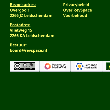
s
i
a
e
Bezoekadres:
Privacybeleid
a
n
t
n
Overgoo 1
Over RevSpace
m
g
t
v
2266 JZ Leidschendam
Voorbehoud
e
i
a
n
n
Postadres:
t
v
Vlietweg 15
g
t
a
2266 KA Leidschendam
i
t
n
Bestuur:
t
g
board@revspace.nl
i
n
g