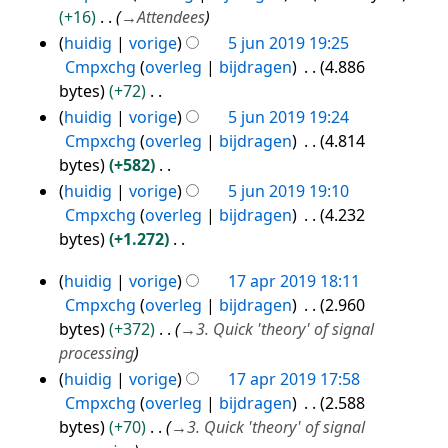
+16
→
Attendees
huidig
vorige
5 jun 2019 19:25
Cmpxchg
overleg
bijdragen
4.886
bytes
+72
G
huidig
vorige
5 jun 2019 19:24
e
Cmpxchg
overleg
bijdragen
4.814
e
bytes
+582
n
G
huidig
vorige
5 jun 2019 19:10
b
e
Cmpxchg
overleg
bijdragen
4.232
e
e
bytes
+1.272
w
n
G
huidig
vorige
17 apr 2019 18:11
e
b
e
17
Cmpxchg
overleg
bijdragen
2.960
r
e
e
apr
bytes
+372
→
3. Quick 'theory' of signal
k
w
n
2019
processing
i
e
b
n
huidig
vorige
17 apr 2019 17:58
r
e
g
Cmpxchg
overleg
bijdragen
2.588
k
w
s
bytes
+70
→
3. Quick 'theory' of signal
i
e