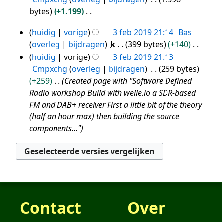
r
e
e
bytes
+1.199
k
w
n
G
i
huidig
vorige
3 feb 2019 21:14
Bas
e
b
e
3
n
overleg
bijdragen
k
399 bytes
+140
r
e
e
feb
g
G
k
huidig
vorige
3 feb 2019 21:13
w
n
2019
s
e
i
Cmpxchg
overleg
bijdragen
259 bytes
e
b
s
e
n
+259
Created page with "Software Defined
r
e
a
n
g
Radio workshop Build with welle.io a SDR-based
k
w
m
b
s
FM and DAB+ receiver First a little bit of the theory
i
e
e
e
s
(half an hour max) then building the source
n
r
n
w
a
components..."
g
k
v
e
m
s
i
a
r
e
s
n
t
k
n
a
g
t
i
v
m
s
i
n
a
e
s
n
g
t
n
a
Contact
Over
g
s
t
v
m