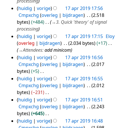
s
processing
n
r
a
g
huidig
vorige
17 apr 2019 17:56
k
m
s
Cmpxchg
overleg
bijdragen
2.518
i
e
s
bytes
+484
→
3. Quick 'theory' of signal
n
n
a
processing
g
v
m
s
huidig
vorige
17 apr 2019 17:15
Eloy
a
e
s
overleg
bijdragen
2.034 bytes
+17
t
n
a
→
Attendees
:
add minicom
t
v
m
huidig
vorige
17 apr 2019 16:56
i
a
e
Cmpxchg
overleg
bijdragen
2.017
n
t
n
bytes
+5
g
t
v
G
huidig
vorige
17 apr 2019 16:55
i
a
e
Cmpxchg
overleg
bijdragen
2.012
n
t
e
bytes
−231
g
t
n
G
huidig
vorige
17 apr 2019 16:51
i
b
e
Cmpxchg
overleg
bijdragen
2.243
n
e
e
bytes
+645
g
w
n
G
huidig
vorige
17 apr 2019 16:48
e
b
e
Cmpxchg
overleg
bijdragen
1.598