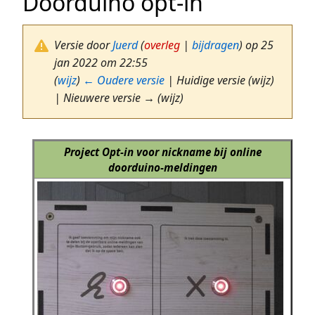
Doorduino opt-in
Versie door
Juerd
(
overleg
|
bijdragen
)
op 25
jan 2022 om 22:55
(
wijz
)
← Oudere versie
| Huidige versie (wijz)
| Nieuwere versie → (wijz)
Project Opt-in voor nickname bij online
doorduino-meldingen