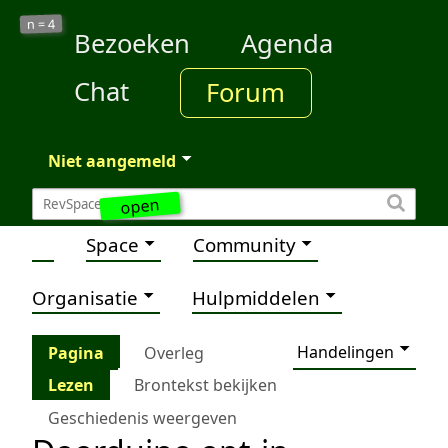
4
n =
Bezoeken
Agenda
Chat
Forum
Niet aangemeld
open
Space
Community
Organisatie
Hulpmiddelen
Handelingen
Pagina
Overleg
Lezen
Brontekst bekijken
Geschiedenis weergeven