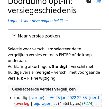
Doorduino opt-in:
Hulp
versiegeschiedenis
Logboek voor deze pagina bekijken
Naar versies zoeken
Selectie voor verschillen: selecteer de te
vergelijken versies en toets ENTER of de knop
onderaan.
Verklaring afkortingen:
(huidig)
= verschil met
huidige versie,
(vorige)
= verschil met voorgaande
versie,
k
= kleine wijziging.
huidig
vorige
25 jan 2022 22:55
Juerd
25
overleg
bijdragen
4.563 bytes
+274
jan