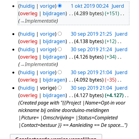
G
2022
huidig
vorige
1 okt 2019 00:24
Juerd
e
1
overleg
bijdragen
4.289 bytes
+151
e
okt
→
Implementatie
n
2019
b
huidig
vorige
30 sep 2019 21:25
Juerd
30
e
overleg
bijdragen
4.138 bytes
+12
sep
w
G
huidig
vorige
30 sep 2019 21:24
Juerd
2019
e
e
overleg
bijdragen
4.126 bytes
+34
r
e
→
Implementatie
k
n
huidig
vorige
30 sep 2019 21:04
Juerd
i
b
overleg
bijdragen
4.092 bytes
−35
n
e
G
huidig
vorige
30 sep 2019 21:04
Juerd
g
w
e
overleg
bijdragen
4.127 bytes
+4.127
s
e
e
Created page with "{{Project |Name=Opt-in voor
s
r
n
nickname bij online doorduino-meldingen
a
k
b
|Picture= |Omschrijving= |Status=Completed
m
i
e
|Contact=bestuur }} == Aanleiding == De space..."
e
n
w
n
g