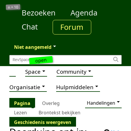
10
n =
Bezoeken
Agenda
Chat
Forum
Niet aangemeld
open
Space
Community
Organisatie
Hulpmiddelen
Handelingen
Pagina
Overleg
Lezen
Brontekst bekijken
Geschiedenis weergeven