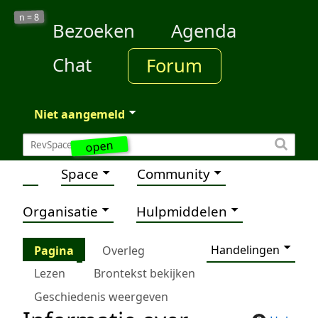
8
n =
Bezoeken
Agenda
Chat
Forum
Niet aangemeld
open
Space
Community
Organisatie
Hulpmiddelen
Handelingen
Pagina
Overleg
Lezen
Brontekst bekijken
Geschiedenis weergeven