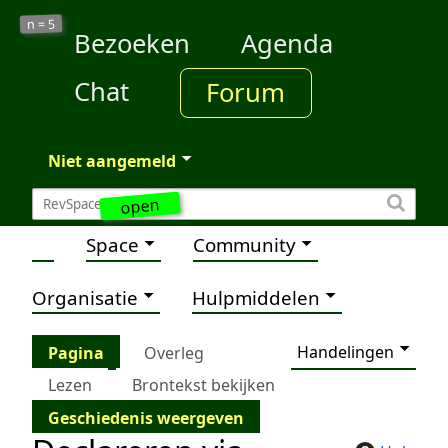
5
n =
Bezoeken
Agenda
Chat
Forum
Niet aangemeld
open
Space
Community
Organisatie
Hulpmiddelen
Handelingen
Pagina
Overleg
Lezen
Brontekst bekijken
Geschiedenis weergeven