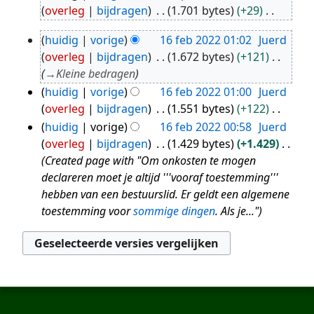
1
overleg
bijdragen
1.701 bytes
+29
sep
G
2023
huidig
vorige
16 feb 2022 01:02
Juerd
e
16
overleg
bijdragen
1.672 bytes
+121
e
feb
→
Kleine bedragen
n
2022
huidig
vorige
16 feb 2022 01:00
Juerd
b
overleg
bijdragen
1.551 bytes
+122
e
G
huidig
vorige
16 feb 2022 00:58
Juerd
w
e
overleg
bijdragen
1.429 bytes
+1.429
e
e
Created page with "Om onkosten te mogen
r
n
declareren moet je altijd '''vooraf toestemming'''
k
b
hebben van een bestuurslid. Er geldt een algemene
i
e
toestemming voor
sommige dingen
. Als je..."
n
w
g
e
s
r
s
k
a
i
m
n
e