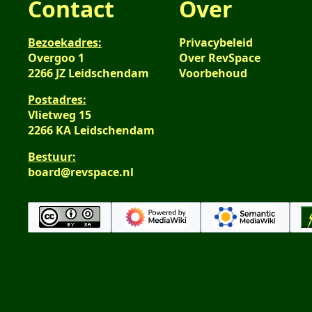
Contact
Over
g
n
s
v
Bezoekadres:
Privacybeleid
s
a
Overgoo 1
Over RevSpace
a
t
2266 JZ Leidschendam
Voorbehoud
m
t
e
i
Postadres:
n
Vlietweg 15
n
v
2266 KA Leidschendam
g
a
Bestuur:
t
board@revspace.nl
t
i
n
g