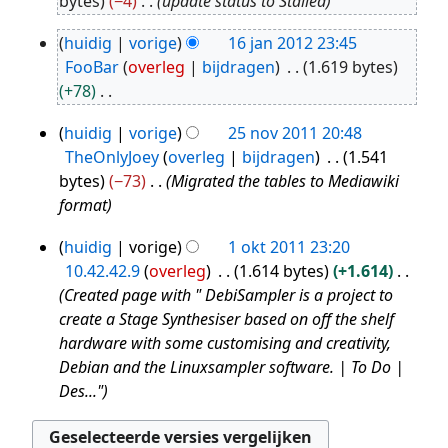
bytes
−4
update status to Stalled
2014
huidig
vorige
16 jan 2012 23:45
16
FooBar
overleg
bijdragen
1.619 bytes
jan
+78
2012
G
huidig
vorige
25 nov 2011 20:48
e
25
TheOnlyJoey
overleg
bijdragen
1.541
e
nov
bytes
−73
Migrated the tables to Mediawiki
n
2011
format
b
e
huidig
vorige
1 okt 2011 23:20
1
w
10.42.42.9
overleg
1.614 bytes
+1.614
okt
e
Created page with " DebiSampler is a project to
2011
r
create a Stage Synthesiser based on off the shelf
k
hardware with some customising and creativity,
i
Debian and the Linuxsampler software. | To Do |
n
Des..."
g
s