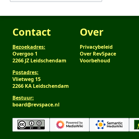
s
a
m
e
Contact
Over
n
v
a
Bezoekadres:
Privacybeleid
t
Overgoo 1
Over RevSpace
t
2266 JZ Leidschendam
Voorbehoud
i
Postadres:
n
Vlietweg 15
g
2266 KA Leidschendam
Bestuur:
board@revspace.nl