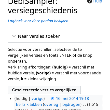
DebiSampler:
Hulp
versiegeschiedenis
Logboek voor deze pagina bekijken
Naar versies zoeken
Selectie voor verschillen: selecteer de te
vergelijken versies en toets ENTER of de knop
onderaan.
Verklaring afkortingen:
(huidig)
= verschil met
huidige versie,
(vorige)
= verschil met voorgaande
versie,
k
= kleine wijziging.
huidig
vorige
16 mei 2014 19:18
16
Bertrik Sikken
overleg
bijdragen
1.615
mei