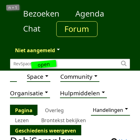
1
n =
Bezoeken
Agenda
Chat
Forum
Niet aangemeld
open
Space
Community
Organisatie
Hulpmiddelen
Handelingen
Pagina
Overleg
Lezen
Brontekst bekijken
Geschiedenis weergeven