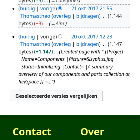
bytes
+5
→
Categories
2017
huidig
vorige
21 okt 2017 21:55
Thomastheo
overleg
bijdragen
1.144
bytes
−3
→
Aim:
huidig
vorige
20 okt 2017 12:23
20
Thomastheo
overleg
bijdragen
1.147
okt
bytes
+1.147
Created page with " {{Project
2017
|Name=Components |Picture=Sisyphus.jpg
|Status=Initializing |Contact= |A summary
overview of our components and parts collection at
RevSpace }} =..."
Contact
Over