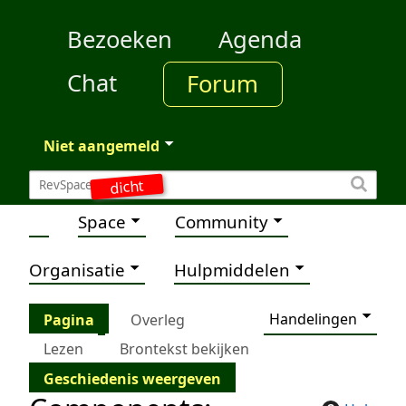
Bezoeken
Agenda
Chat
Forum
Niet aangemeld
dicht
Space
Community
Organisatie
Hulpmiddelen
Handelingen
Pagina
Overleg
Lezen
Brontekst bekijken
Geschiedenis weergeven