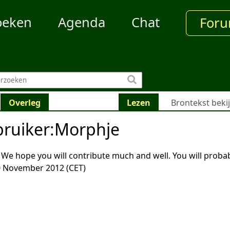
oeken
Agenda
Chat
For
Overleg
Lezen
Brontekst beki
bruiker
:
Morphje
We hope you will contribute much and well. You will proba
0 November 2012 (CET)