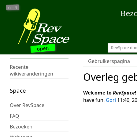
4
n =
Bez
open
Gebruikerspagina
Recente
Overleg ge
wikiveranderingen
Space
Welcome to
RevSpace
!
have fun!
Gori
11:40, 2
Over RevSpace
FAQ
Bezoeken