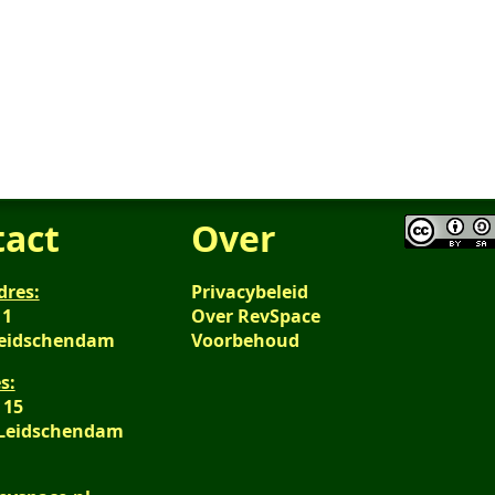
tact
Over
dres:
Privacybeleid
 1
Over RevSpace
Leidschendam
Voorbehoud
s:
 15
 Leidschendam