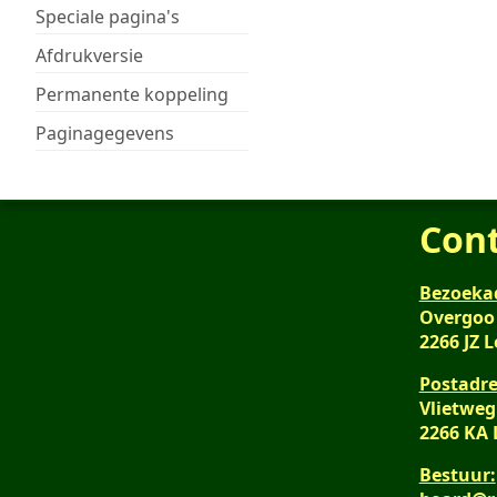
Speciale pagina's
Afdrukversie
Permanente koppeling
Paginagegevens
Con
Bezoeka
Overgoo
2266 JZ 
Postadre
Vlietweg
2266 KA
Bestuur: