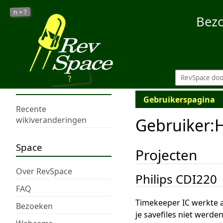
?
n =
Bez
?
Gebruikerspagina
Recente
Gebruiker
:
wikiveranderingen
Space
Projecten
Over RevSpace
Philips CDI220
FAQ
Timekeeper IC werkte a
Bezoeken
je savefiles niet werde