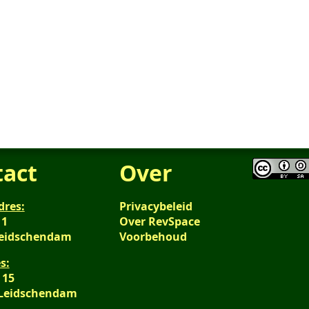
tact
Over
dres:
Privacybeleid
 1
Over RevSpace
Leidschendam
Voorbehoud
s:
 15
 Leidschendam