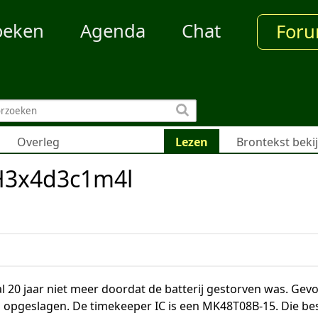
oeken
Agenda
Chat
For
Overleg
Lezen
Brontekst beki
H3x4d3c1m4l
l 20 jaar niet meer doordat de batterij gestorven was. Gev
n opgeslagen. De timekeeper IC is een MK48T08B-15. Die best