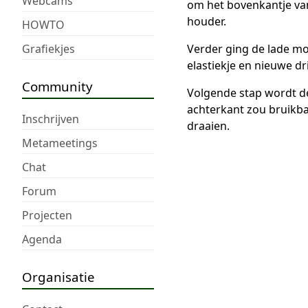
Webcams
om het bovenkantje van 
houder.
HOWTO
Grafiekjes
Verder ging de lade moe
elastiekje en nieuwe dri
Community
Volgende stap wordt de
achterkant zou bruikb
Inschrijven
draaien.
Metameetings
Chat
Forum
Projecten
Agenda
Organisatie