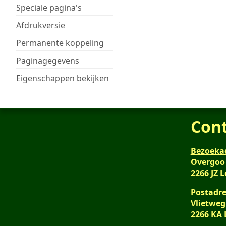
Speciale pagina's
Afdrukversie
Permanente koppeling
Paginagegevens
Eigenschappen bekijken
Con
Bezoeka
Overgoo
2266 JZ 
Postadre
Vlietweg
2266 KA