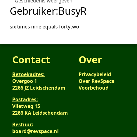
Geschiedenis weergeven
Gebruiker
:
BusyR
six times nine equals fortytwo
Contact
Over
Bezoekadres:
Privacybeleid
Overgoo 1
Over RevSpace
2266 JZ Leidschendam
Voorbehoud
Postadres:
Vlietweg 15
2266 KA Leidschendam
Bestuur:
board@revspace.nl