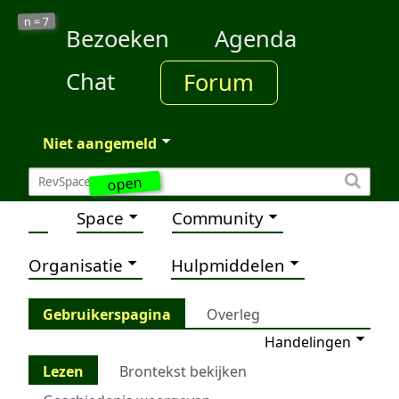
7
n =
Bezoeken
Agenda
Chat
Forum
Niet aangemeld
open
Space
Community
Organisatie
Hulpmiddelen
Gebruikerspagina
Overleg
Handelingen
Lezen
Brontekst bekijken