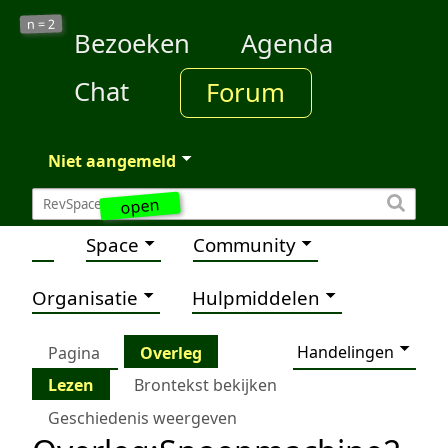
2
n =
Bezoeken
Agenda
Chat
Forum
Niet aangemeld
open
Space
Community
Organisatie
Hulpmiddelen
Handelingen
Pagina
Overleg
Lezen
Brontekst bekijken
Geschiedenis weergeven