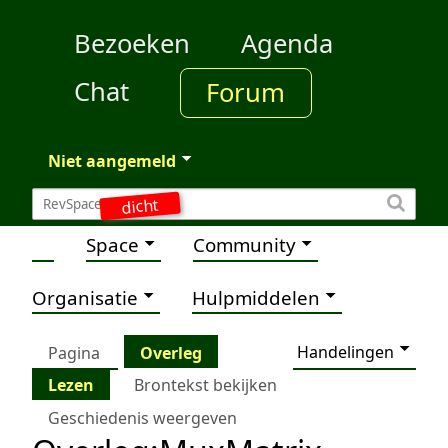
Bezoeken
Agenda
Chat
Forum
Niet aangemeld
dicht
Space
Community
Organisatie
Hulpmiddelen
Handelingen
Pagina
Overleg
Lezen
Brontekst bekijken
Geschiedenis weergeven