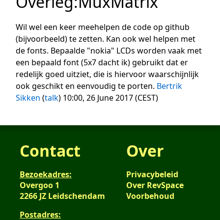
Overleg
:
MuxMatrix
Wil wel een keer meehelpen de code op github
(bijvoorbeeld) te zetten. Kan ook wel helpen met
de fonts. Bepaalde "nokia" LCDs worden vaak met
een bepaald font (5x7 dacht ik) gebruikt dat er
redelijk goed uitziet, die is hiervoor waarschijnlijk
ook geschikt en eenvoudig te porten.
Bertrik
Sikken
(
talk
) 10:00, 26 June 2017 (CEST)
Contact
Over
Bezoekadres:
Privacybeleid
Overgoo 1
Over RevSpace
2266 JZ Leidschendam
Voorbehoud
Postadres: