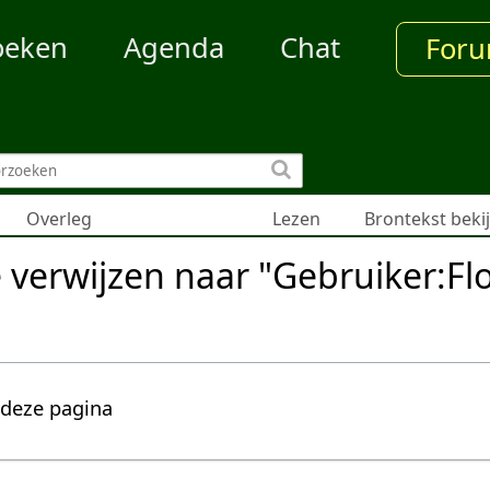
oeken
Agenda
Chat
For
Overleg
Lezen
Brontekst beki
e verwijzen naar "Gebruiker:Fl
 deze pagina