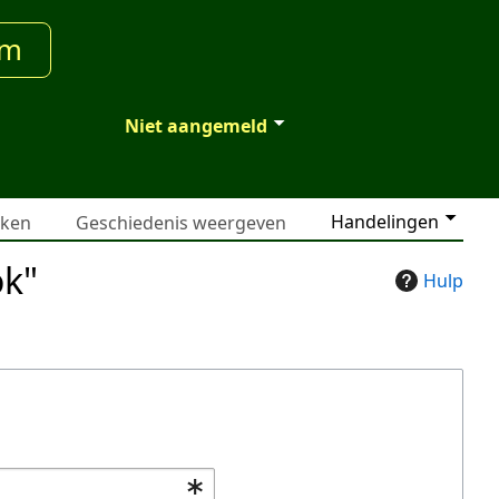
um
Niet aangemeld
Handelingen
jken
Geschiedenis weergeven
ok"
Hulp