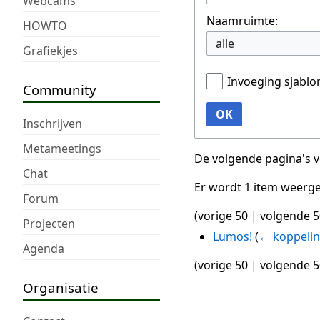
Webcams
Naamruimte:
HOWTO
alle
Grafiekjes
Invoeging sjabl
Community
OK
Inschrijven
Metameetings
De volgende pagina's 
Chat
Er wordt 1 item weerg
Forum
(
vorige 50
|
volgende 5
Projecten
Lumos!
(
← koppeli
Agenda
(
vorige 50
|
volgende 5
Organisatie