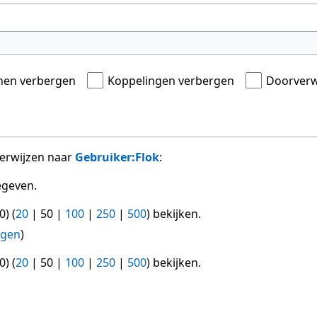
onen verbergen
Koppelingen verbergen
Doorverw
verwijzen naar
Gebruiker:Flok
:
egeven.
0
) (
20
|
50
|
100
|
250
|
500
) bekijken.
ngen
)
0
) (
20
|
50
|
100
|
250
|
500
) bekijken.