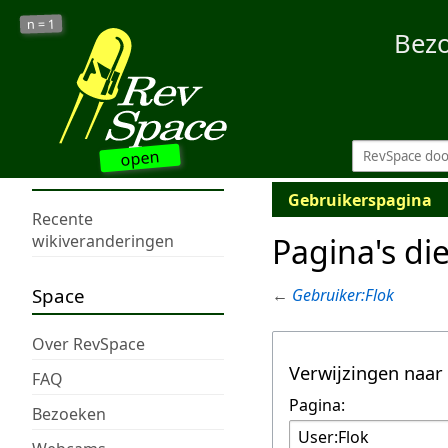
1
n =
Bez
open
Gebruikerspagina
Recente
Pagina's di
wikiveranderingen
Space
←
Gebruiker:Flok
Over RevSpace
Verwijzingen naar
FAQ
Pagina:
Bezoeken