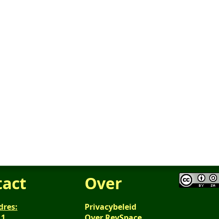
tact
Over
dres:
Privacybeleid
 1
Over RevSpace