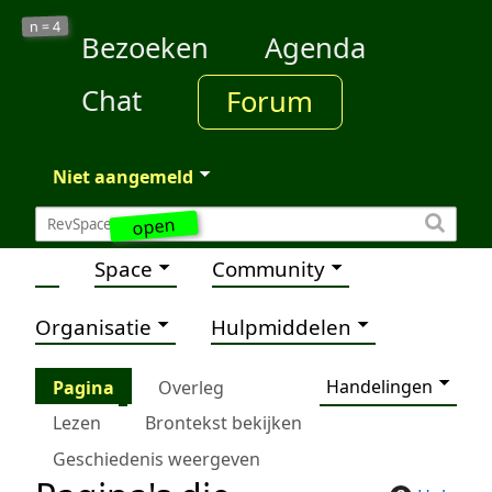
4
n =
Bezoeken
Agenda
Chat
Forum
Niet aangemeld
open
Space
Community
Organisatie
Hulpmiddelen
Handelingen
Pagina
Overleg
Lezen
Brontekst bekijken
Geschiedenis weergeven