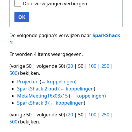
Doorverwijzingen verbergen
OK
De volgende pagina's verwijzen naar
SparkShack
1
:
Er worden 4 items weergegeven.
(
vorige 50
|
volgende 50
) (
20
|
50
|
100
|
250
|
500
) bekijken.
Projecten
(
← koppelingen
)
SparkShack 2 oud
(
← koppelingen
)
MetaMeeting16x03x15
(
← koppelingen
)
SparkShack 3
(
← koppelingen
)
(
vorige 50
|
volgende 50
) (
20
|
50
|
100
|
250
|
500
) bekijken.