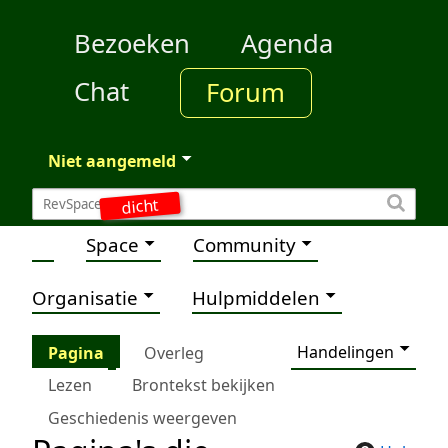
Bezoeken
Agenda
Chat
Forum
Niet aangemeld
dicht
Space
Community
Organisatie
Hulpmiddelen
Handelingen
Pagina
Overleg
Lezen
Brontekst bekijken
Geschiedenis weergeven