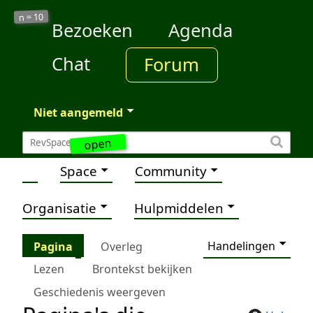
10
n =
Bezoeken
Agenda
Chat
Forum
Niet aangemeld
open
Space
Community
Organisatie
Hulpmiddelen
Handelingen
Pagina
Overleg
Lezen
Brontekst bekijken
Geschiedenis weergeven