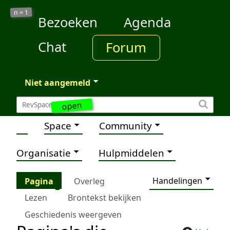
1
n =
Bezoeken
Agenda
Chat
Forum
Niet aangemeld
open
Space
Community
Organisatie
Hulpmiddelen
Handelingen
Pagina
Overleg
Lezen
Brontekst bekijken
Geschiedenis weergeven