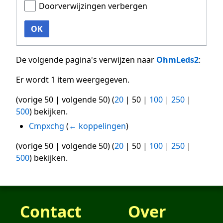
Doorverwijzingen verbergen
OK
De volgende pagina's verwijzen naar
OhmLeds2
:
Er wordt 1 item weergegeven.
(
vorige 50
|
volgende 50
) (
20
|
50
|
100
|
250
|
500
) bekijken.
Cmpxchg
(
← koppelingen
)
(
vorige 50
|
volgende 50
) (
20
|
50
|
100
|
250
|
500
) bekijken.
Contact
Over