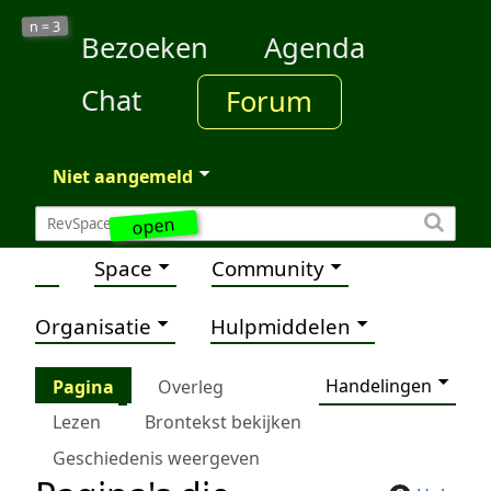
3
n =
Bezoeken
Agenda
Chat
Forum
Niet aangemeld
open
Space
Community
Organisatie
Hulpmiddelen
Handelingen
Pagina
Overleg
Lezen
Brontekst bekijken
Geschiedenis weergeven