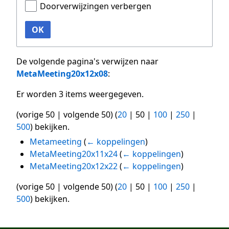
Doorverwijzingen verbergen
OK
De volgende pagina's verwijzen naar
MetaMeeting20x12x08
:
Er worden 3 items weergegeven.
(
vorige 50
|
volgende 50
) (
20
|
50
|
100
|
250
|
500
) bekijken.
Metameeting
(
← koppelingen
)
MetaMeeting20x11x24
(
← koppelingen
)
MetaMeeting20x12x22
(
← koppelingen
)
(
vorige 50
|
volgende 50
) (
20
|
50
|
100
|
250
|
500
) bekijken.