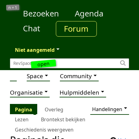
1
n =
Bezoeken
Agenda
Chat
Forum
Niet aangemeld
open
Space
Community
Organisatie
Hulpmiddelen
Handelingen
Pagina
Overleg
Lezen
Brontekst bekijken
Geschiedenis weergeven