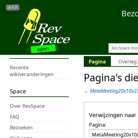
7
n =
Bez
open
Pagina
Overleg
Recente
Pagina's di
wikiveranderingen
Space
←
MetaMeeting20x10x2
Over RevSpace
Verwijzingen naar
FAQ
Pagina:
Bezoeken