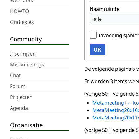
Webcams
Naamruimte:
HOWTO
alle
Grafiekjes
Invoeging sjabl
Community
OK
Inschrijven
Metameetings
De volgende pagina's 
Chat
Er worden 3 items wee
Forum
(
vorige 50
|
volgende 5
Projecten
Metameeting
(
← ko
Agenda
MetaMeeting20x10
MetaMeeting20x11
Organisatie
(
vorige 50
|
volgende 5