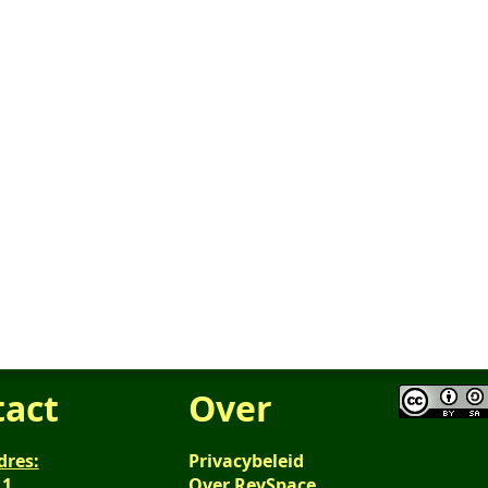
tact
Over
dres:
Privacybeleid
 1
Over RevSpace