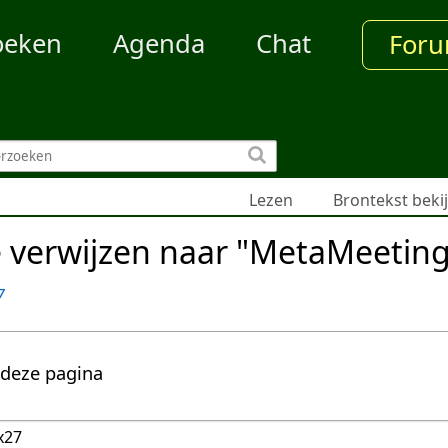
oeken
Agenda
Chat
For
Lezen
Brontekst beki
e verwijzen naar "MetaMeetin
7
 deze pagina