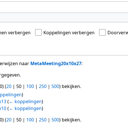
onen verbergen
Koppelingen verbergen
Doorverw
verwijzen naar
MetaMeeting20x10x27
:
rgegeven.
0
) (
20
|
50
|
100
|
250
|
500
) bekijken.
ppelingen
)
x13
(
← koppelingen
)
x10
(
← koppelingen
)
0
) (
20
|
50
|
100
|
250
|
500
) bekijken.