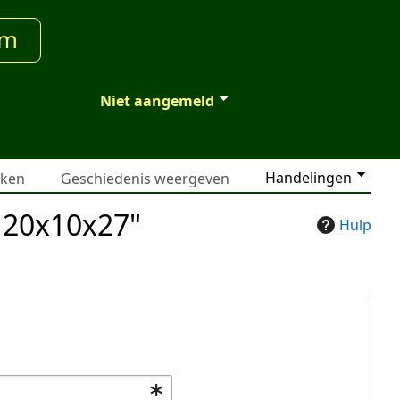
um
Niet aangemeld
Handelingen
jken
Geschiedenis weergeven
g20x10x27"
Hulp