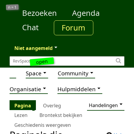
1
n =
Bezoeken
Agenda
Chat
Forum
Niet aangemeld
open
Space
Community
Organisatie
Hulpmiddelen
Handelingen
Pagina
Overleg
Lezen
Brontekst bekijken
Geschiedenis weergeven