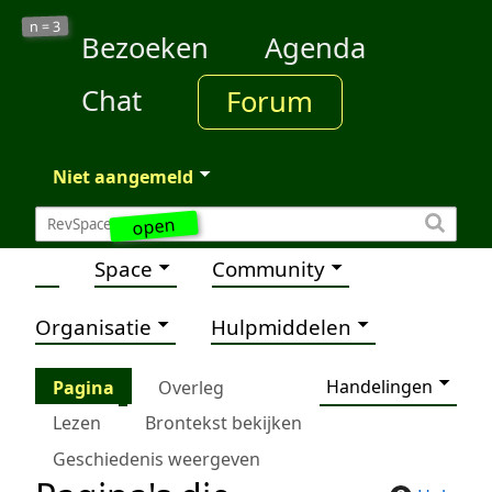
3
n =
Bezoeken
Agenda
Chat
Forum
Niet aangemeld
open
Space
Community
Organisatie
Hulpmiddelen
Handelingen
Pagina
Overleg
Lezen
Brontekst bekijken
Geschiedenis weergeven