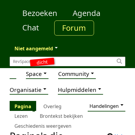
Bezoeken
Agenda
Chat
Forum
Niet aangemeld
dicht
Space
Community
Organisatie
Hulpmiddelen
Handelingen
Pagina
Overleg
Lezen
Brontekst bekijken
Geschiedenis weergeven