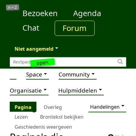
2
n =
Bezoeken
Agenda
Chat
Forum
Niet aangemeld
open
Space
Community
Organisatie
Hulpmiddelen
Handelingen
Pagina
Overleg
Lezen
Brontekst bekijken
Geschiedenis weergeven