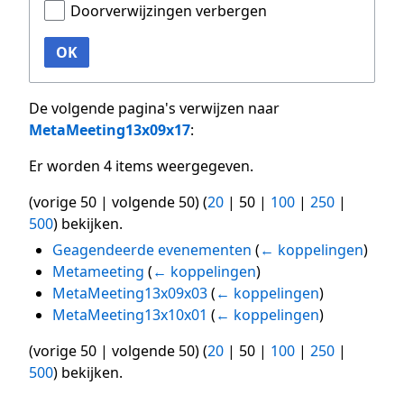
Doorverwijzingen verbergen
OK
De volgende pagina's verwijzen naar
MetaMeeting13x09x17
:
Er worden 4 items weergegeven.
(
vorige 50
|
volgende 50
) (
20
|
50
|
100
|
250
|
500
) bekijken.
Geagendeerde evenementen
(
← koppelingen
)
Metameeting
(
← koppelingen
)
MetaMeeting13x09x03
(
← koppelingen
)
MetaMeeting13x10x01
(
← koppelingen
)
(
vorige 50
|
volgende 50
) (
20
|
50
|
100
|
250
|
500
) bekijken.