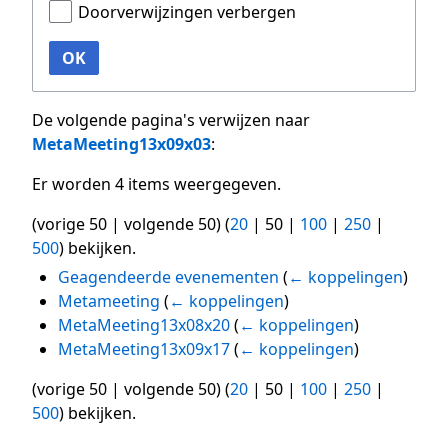
Doorverwijzingen verbergen
OK
De volgende pagina's verwijzen naar
MetaMeeting13x09x03
:
Er worden 4 items weergegeven.
(
vorige 50
|
volgende 50
) (
20
|
50
|
100
|
250
|
500
) bekijken.
Geagendeerde evenementen
(
← koppelingen
)
Metameeting
(
← koppelingen
)
MetaMeeting13x08x20
(
← koppelingen
)
MetaMeeting13x09x17
(
← koppelingen
)
(
vorige 50
|
volgende 50
) (
20
|
50
|
100
|
250
|
500
) bekijken.