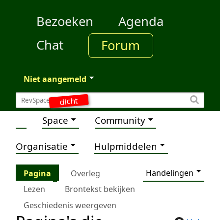
Bezoeken
Agenda
Chat
Forum
Niet aangemeld
dicht
Space
Community
Organisatie
Hulpmiddelen
Handelingen
Pagina
Overleg
Lezen
Brontekst bekijken
Geschiedenis weergeven