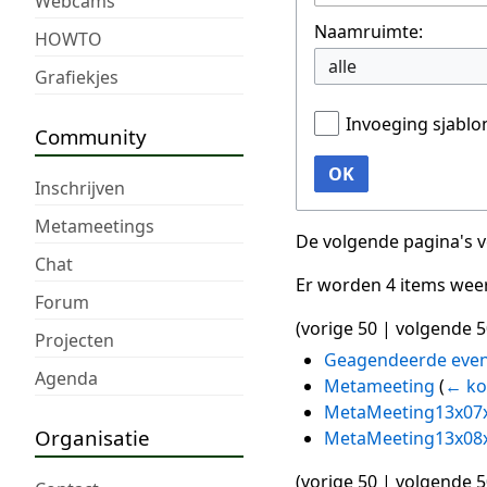
Webcams
Naamruimte:
HOWTO
alle
Grafiekjes
Invoeging sjabl
Community
OK
Inschrijven
Metameetings
De volgende pagina's 
Chat
Er worden 4 items wee
Forum
(
vorige 50
|
volgende 5
Projecten
Geagendeerde eve
Agenda
Metameeting
(
← ko
MetaMeeting13x07
Organisatie
MetaMeeting13x08
(
vorige 50
|
volgende 5