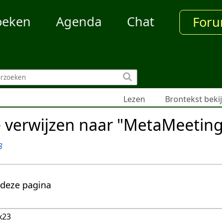
oeken
Agenda
Chat
For
Lezen
Brontekst beki
e verwijzen naar "MetaMeetin
3
 deze pagina