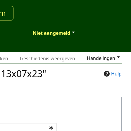
um
Niet aangemeld
Handelingen
jken
Geschiedenis weergeven
g13x07x23"
Hulp