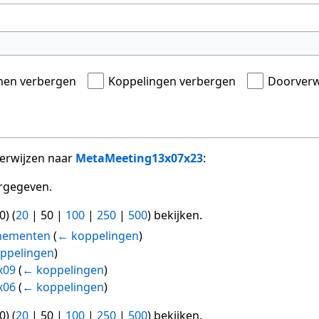
onen verbergen
Koppelingen verbergen
Doorverw
verwijzen naar
MetaMeeting13x07x23
:
rgegeven.
0
) (
20
|
50
|
100
|
250
|
500
) bekijken.
nementen
(
← koppelingen
)
ppelingen
)
x09
(
← koppelingen
)
x06
(
← koppelingen
)
0
) (
20
|
50
|
100
|
250
|
500
) bekijken.