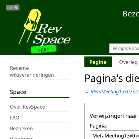
5
n =
Bez
open
Pagina
Overleg
Recente
Pagina's di
wikiveranderingen
Space
←
MetaMeeting13x07x2
Over RevSpace
Verwijzingen naar
FAQ
Pagina:
Bezoeken