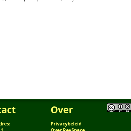
tact
Over
dres:
Privacybeleid
 1
Over RevSpace