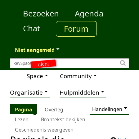
Bezoeken
Agenda
Chat
Forum
Niet aangemeld
dicht
Space
Community
Organisatie
Hulpmiddelen
Handelingen
Pagina
Overleg
Lezen
Brontekst bekijken
Geschiedenis weergeven