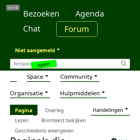
4
n =
Bezoeken
Agenda
Chat
Forum
Niet aangemeld
open
Space
Community
Organisatie
Hulpmiddelen
Handelingen
Pagina
Overleg
Lezen
Brontekst bekijken
Geschiedenis weergeven