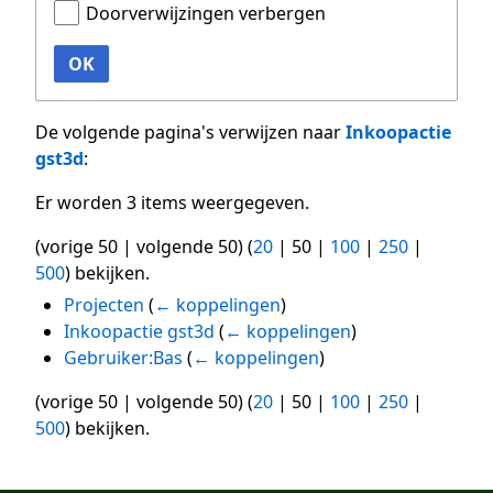
Doorverwijzingen verbergen
OK
De volgende pagina's verwijzen naar
Inkoopactie
gst3d
:
Er worden 3 items weergegeven.
(
vorige 50
|
volgende 50
) (
20
|
50
|
100
|
250
|
500
) bekijken.
Projecten
(
← koppelingen
)
Inkoopactie gst3d
(
← koppelingen
)
Gebruiker:Bas
(
← koppelingen
)
(
vorige 50
|
volgende 50
) (
20
|
50
|
100
|
250
|
500
) bekijken.