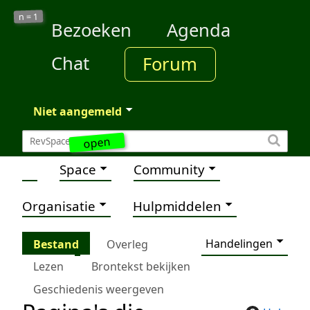
1
n =
Bezoeken
Agenda
Chat
Forum
Niet aangemeld
open
Space
Community
Organisatie
Hulpmiddelen
Handelingen
Bestand
Overleg
Lezen
Brontekst bekijken
Geschiedenis weergeven