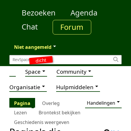
Bezoeken
Agenda
Chat
Forum
Niet aangemeld
dicht
Space
Community
Organisatie
Hulpmiddelen
Handelingen
Pagina
Overleg
Lezen
Brontekst bekijken
Geschiedenis weergeven