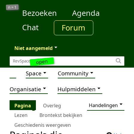
1
n =
Bezoeken
Agenda
Chat
Forum
Niet aangemeld
open
Space
Community
Organisatie
Hulpmiddelen
Handelingen
Pagina
Overleg
Lezen
Brontekst bekijken
Geschiedenis weergeven