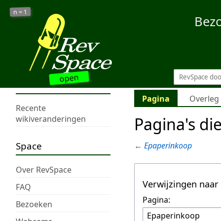
1
n =
Bez
open
Pagina
Overleg
Recente
Pagina's di
wikiveranderingen
Space
←
Epaperinkoop
Over RevSpace
Verwijzingen naar
FAQ
Pagina:
Bezoeken