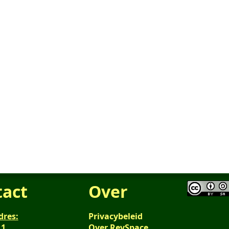
tact
Over
dres:
Privacybeleid
 1
Over RevSpace