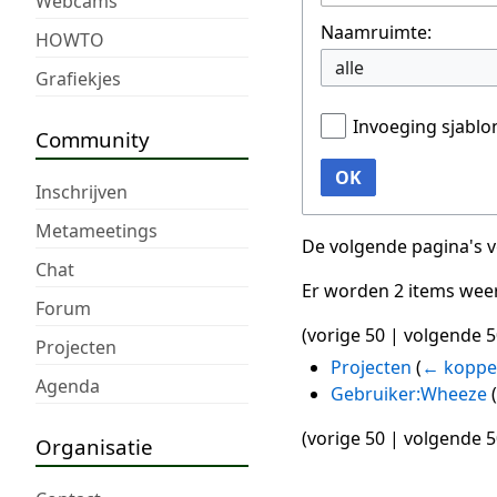
Webcams
Naamruimte:
HOWTO
alle
Grafiekjes
Invoeging sjabl
Community
OK
Inschrijven
Metameetings
De volgende pagina's 
Chat
Er worden 2 items wee
Forum
(
vorige 50
|
volgende 5
Projecten
Projecten
(
← koppe
Agenda
Gebruiker:Wheeze
(
(
vorige 50
|
volgende 5
Organisatie