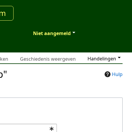
um
Niet aangemeld
Handelingen
jken
Geschiedenis weergeven
p"
Hulp