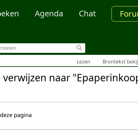
oeken
Agenda
Chat
For
Lezen
Brontekst beki
e verwijzen naar "Epaperinkoo
 deze pagina