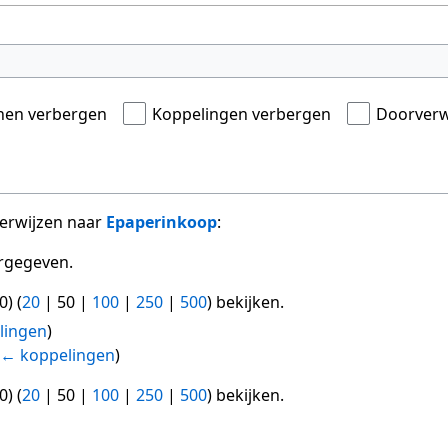
onen verbergen
Koppelingen verbergen
Doorverw
verwijzen naar
Epaperinkoop
:
rgegeven.
0
) (
20
|
50
|
100
|
250
|
500
) bekijken.
lingen
)
← koppelingen
)
0
) (
20
|
50
|
100
|
250
|
500
) bekijken.