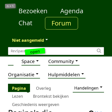
1
n =
Bezoeken
Agenda
Chat
Forum
Niet aangemeld
open
Space
Community
Organisatie
Hulpmiddelen
Handelingen
Pagina
Overleg
Lezen
Brontekst bekijken
Geschiedenis weergeven